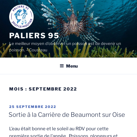
Aller
au
contenu
principal
PALIERS 95
Le meilleur moyen d'observer un poisson est de devenir un
poisson. – Cousteau
Menu
MOIS :
SEPTEMBRE 2022
PUBLIÉ
25 SEPTEMBRE 2022
LE
Sortie à la Carrière de Beaumont sur Oise
L’eau était bonne et le soleil au RDV pour cette
première sortie de l’année . Poissons, plongeurs et