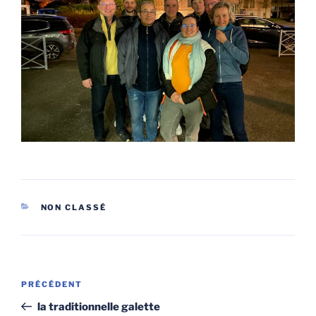
CATÉGORIES
NON CLASSÉ
Navigation
Article
PRÉCÉDENT
de
précédent
la traditionnelle galette
l’article