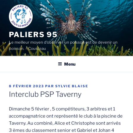
Aller
au
contenu
principal
PALIERS 95
Le meilleur moyen d'observer un poisson est de devenir un
poisson. – Cousteau
Menu
PUBLIÉ
8 FÉVRIER 2023
PAR
SYLVIE BLAISE
LE
Interclub PSP Taverny
Dimanche 5 février , 5 compétiteurs, 3 arbitres et 1
accompagnatrice ont représenté le club à la piscine de
Taverny. Au combiné, Alice et Christophe sont arrivés
3 èmes du classement senior et Gabriel et Johan 4